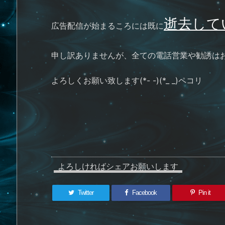
逝去して
広告配信が始まるころには既に
申し訳ありませんが、全ての電話営業や勧誘は
よろしくお願い致します(*- -)(*_ _)ペコリ
よろしければシェアお願いします
Twitter
Facebook
Pin it