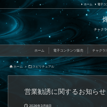
ホーム
電子コ
チャク
ホーム
電子コンテンツ販売
チャクラ

ホーム
>

スピリチュアル
営業勧誘に関するお知らせ

2026年3月8日