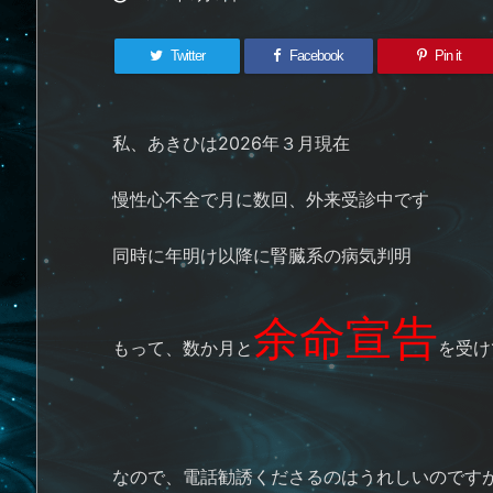
Twitter
Facebook
Pin it
私、あきひは2026年３月現在
慢性心不全で月に数回、外来受診中です
同時に年明け以降に腎臓系の病気判明
余命宣告
もって、数か月と
を受け
なので、電話勧誘くださるのはうれしいのです