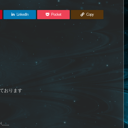
LinkedIn
Pocket
Copy
ております
が……