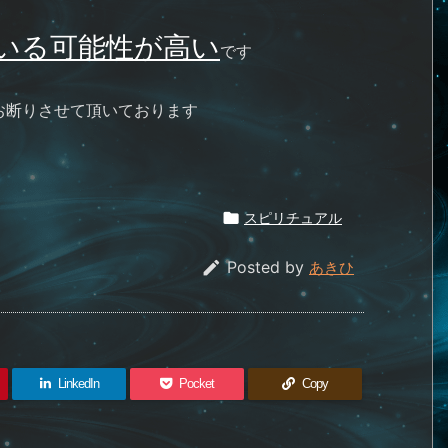
いる可能性が高い
です
お断りさせて頂いております

スピリチュアル

Posted by
あきひ
LinkedIn
Pocket
Copy