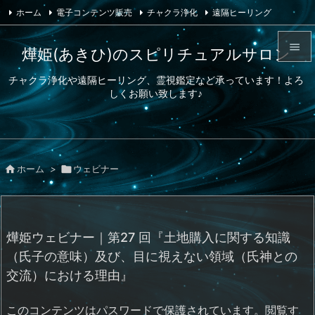
ホーム
電子コンテンツ販売
チャクラ浄化
遠隔ヒーリング
プロフィール
送料、支払い方法
特定商取引法に基づく表記

燁姫(あきひ)のスピリチュアルサロン

お問い合わせ
Feedly
RSS

チャクラ浄化や遠隔ヒーリング、霊視鑑定など承っています！よろ
メニュ
しくお願い致します♪

サイド

前へ

ホーム
>

ウェビナー

次へ

検索
燁姫ウェビナー｜第27 回『土地購入に関する知識
（氏子の意味）及び、目に視えない領域（氏神との
交流）における理由』
このコンテンツはパスワードで保護されています。閲覧す